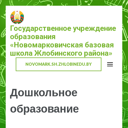
Перейти
к
содержимому
Государственное учреждение
(нажмите
образования
Enter)
«Новомарковичская базовая
школа Жлобинского района»
NOVOMARK.SH.ZHLOBINEDU.BY
Дошкольное
образование