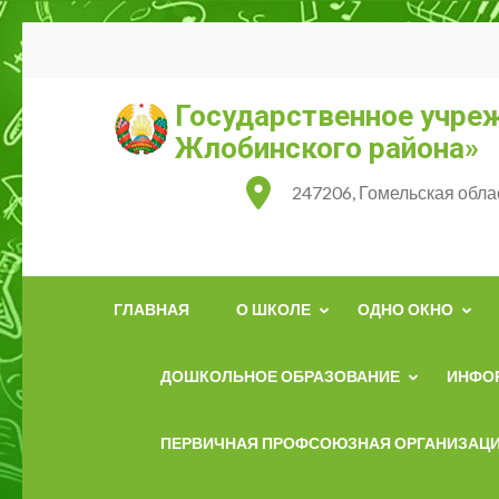
Перейти
к
содержимому
Государственное учре
(нажмите
Жлобинского района»
Enter)
247206, Гомельская обла
ГЛАВНАЯ
О ШКОЛЕ
ОДНО ОКНО
ДОШКОЛЬНОЕ ОБРАЗОВАНИЕ
ИНФО
ПЕРВИЧНАЯ ПРОФСОЮЗНАЯ ОРГАНИЗАЦ